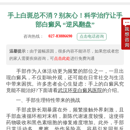
手上白斑总不消？别灰心！科学治疗让手
部白癜风 “逆风翻盘”
027-83886690
咨询热线：
点击电话咨询
温馨提示：
由于篇幅原因，很多内容不能详尽，如果您或者您
的家人需要疾病咨询，可
点击此处
进行免费沟通
手部作为人体活动更为频繁的部位之一，一旦出
现白癜风，不仅影响外观，还可能在日常社交与生活
中带来困扰。许多患者会心生疑虑：手上的白癜风究
竟能不能治好?下面请看
武汉环亚白癜风医院
的介绍。
一、手部生理特性带来的挑战
手部皮肤长期暴露在外，频繁接触外界刺激，且
手部血液循环相对末梢，新陈代谢速度较慢。这使得
药物吸收和黑色素细胞的修复难度增加。此外，手部
日常活动多，摩擦、外伤风险高，容易引发同形反