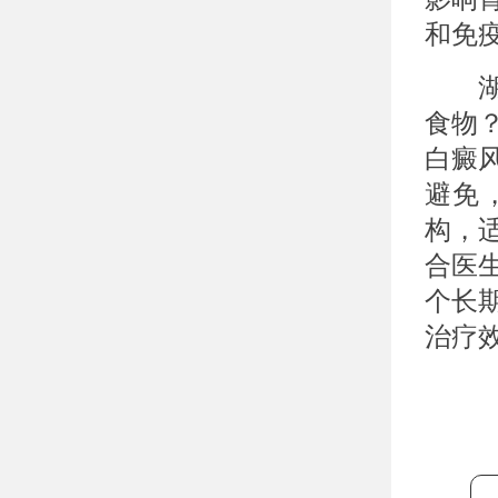
和免
湖北
食物
白癜
避免
构，
合医
个长
治疗