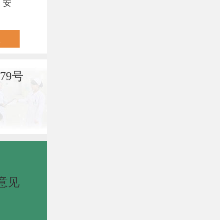
，安
79号
意见