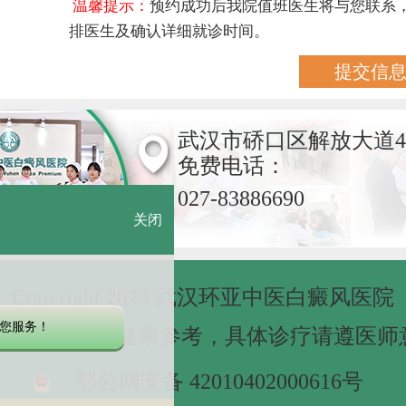
温馨提示：
预约成功后我院值班医生将与您联系
排医生及确认详细就诊时间。
武汉市硚口区解放大道4
免费电话：
027-83886690
关闭
Copyright 2023 武汉环亚中医白癜风医院
您服务！
网站信息仅做健康参考，具体诊疗请遵医师
鄂公网安备 42010402000616号