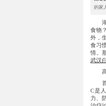
的家
湖
食物
外，
食习
情。
武汉
高维
首先
C是
力、
治疗