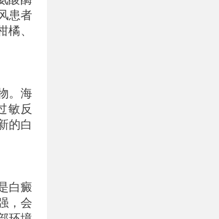
风患者
柑橘、
物。海
过敏反
新的白
是白癜
强，会
部环境