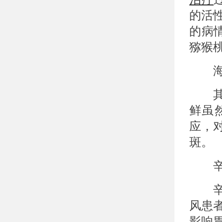
的活
的病
猕猴
海
其次
鲜虽
应，
斑。
辛辣
辛辣
风患
影响