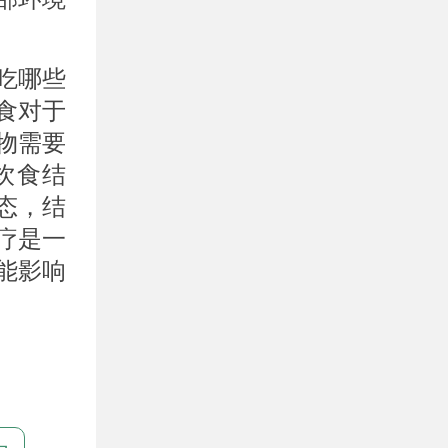
吃哪些
食对于
物需要
饮食结
态，结
疗是一
能影响