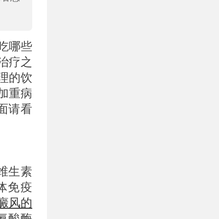
吃哪些
治疗之
理的饮
加重病
面请看
维生素
体免疫
癜风的
氨酸酶