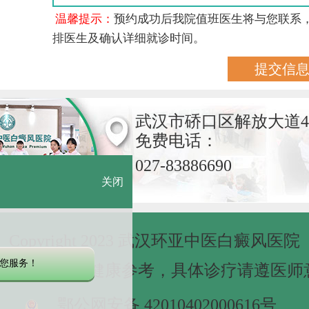
温馨提示：
预约成功后我院值班医生将与您联系
排医生及确认详细就诊时间。
武汉市硚口区解放大道4
免费电话：
027-83886690
关闭
Copyright 2023 武汉环亚中医白癜风医院
您服务！
网站信息仅做健康参考，具体诊疗请遵医师
鄂公网安备 42010402000616号