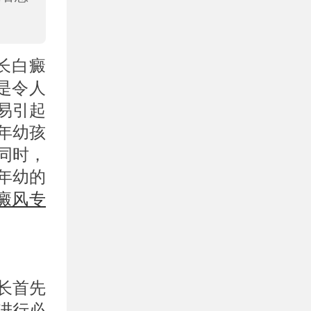
长白癜
是令人
易引起
年幼孩
同时，
年幼的
癜风专
长首先
进行必