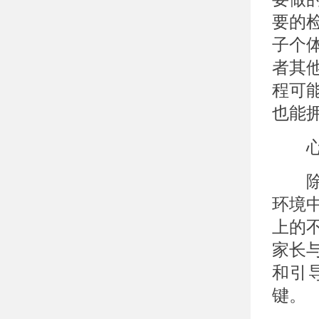
要的
子个
者其
程可
也能
心
除了
环境
上的
家长
和引
键。