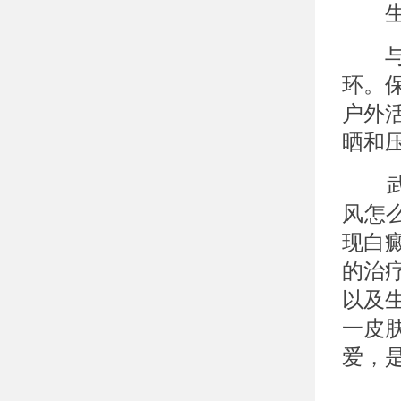
生
与此
环。
户外
晒和
武汉
风怎么
现白
的治
以及
一皮
爱，