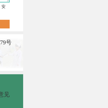
，安
79号
意见