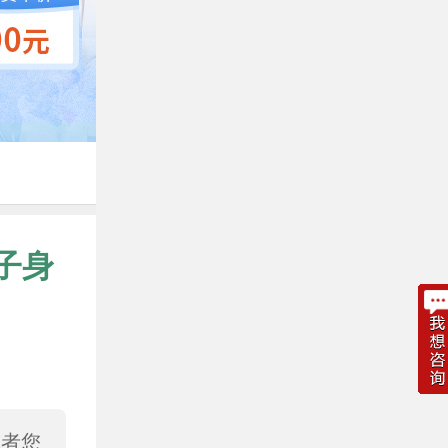
子身
或者您