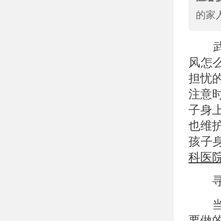
的家
武
风怎
担忧
注意
子身
也维
孩子
科医
寻求
当发
要做