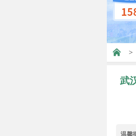
>
武
温馨