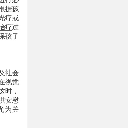
根据孩
光疗或
治疗
过
保孩子
及社会
在视觉
这时，
供安慰
尤为关