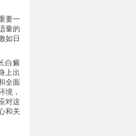
重要一
适量的
激如日
长白癜
身上出
和全面
环境，
应对这
心和关