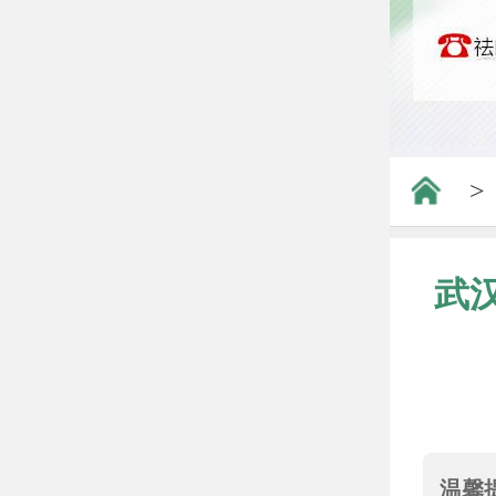
>
武
温馨