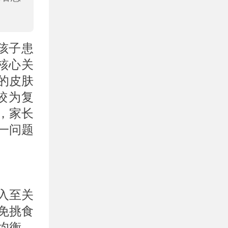
孩子患
核心关
的皮肤
较为复
，家长
一问题
入至关
免挑食
均衡。