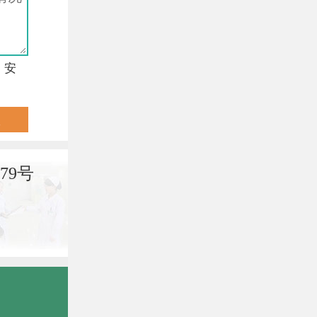
，安
79号