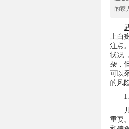
的家
上白
注点
状况
杂，
可以
的风
1.
儿童
重要
和偏