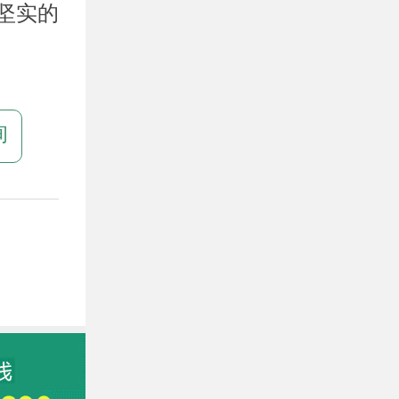
坚实的
询