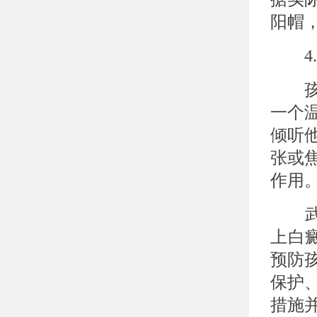
阳帽
4.
孩子
一个
倾听
张或
作用
武汉
上白
预防
保护
措施