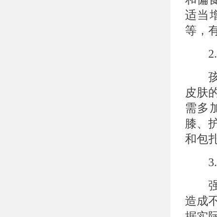
适当
等，
2.
孩子
皮肤
需多
膝、
和包
3.
强烈
造成
据实