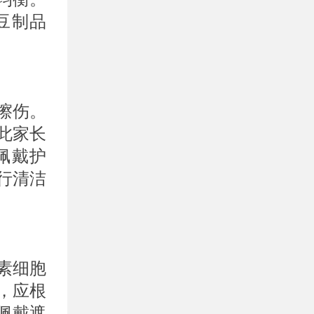
豆制品
擦伤。
此家长
佩戴护
行清洁
素细胞
，应根
佩戴遮