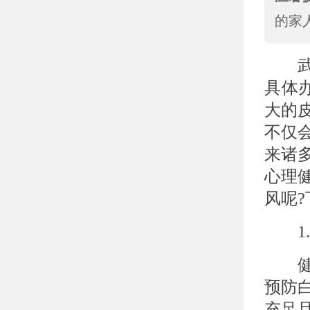
的家
武
具体
大的
不仅
来诸
心理
风呢?
1.
健康
预防
充足