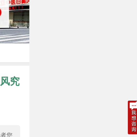
风究
或者您