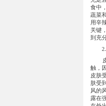
食中
蔬菜
用辛
关键
到充
2.
皮肤
触，
皮肤
肤受
风的
露在
在外