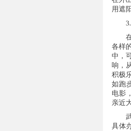
用遮
3.
在现
各样
中，
响，
积极
如跑
电影
亲近
武汉
具体