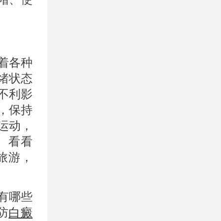
着各种
绪状态
不利影
，保持
运动，
、看看
旅游，
有哪些
防
白癜