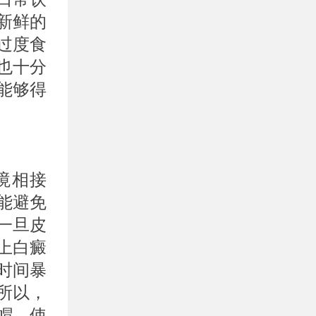
新鲜的
过度食
也十分
能够得
。
境相接
能避免
一旦皮
上白癜
时间暴
所以，
帽、使