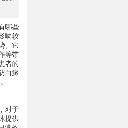
有哪些
影响较
势。它
作等带
患者的
防白癜
绍。
，对于
体提供
日常饮