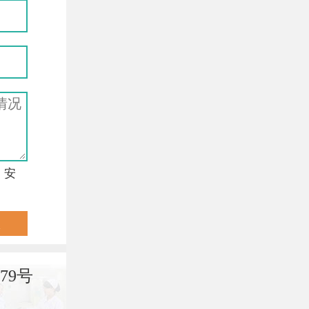
，安
79号