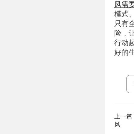
风需
模式
只有
险，
行动
好的
上一篇
风