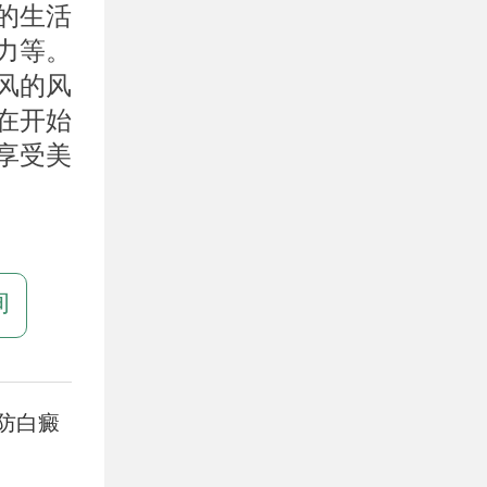
的生活
力等。
风的风
在开始
享受美
询
防白癜