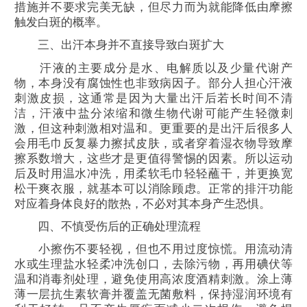
措施并不要求完美无缺，但尽力而为就能降低由摩擦
触发白斑的概率。
三、出汗本身并不直接导致白斑扩大
汗液的主要成分是水、电解质以及少量代谢产
物，本身没有腐蚀性也非致病因子。部分人担心汗液
刺激皮损，这通常是因为大量出汗后若长时间不清
洁，汗液中盐分浓缩和微生物代谢可能产生轻微刺
激，但这种刺激相对温和。更重要的是出汗后很多人
会用毛巾反复暴力擦拭皮肤，或者穿着湿衣物导致摩
擦系数增大，这些才是更值得警惕的因素。所以运动
后及时用温水冲洗，用柔软毛巾轻轻蘸干，并更换宽
松干爽衣服，就基本可以消除顾虑。正常的排汗功能
对应着身体良好的散热，不必对其本身产生恐惧。
四、不慎受伤后的正确处理流程
小擦伤不要轻视，但也不用过度惊慌。用流动清
水或生理盐水轻柔冲洗创口，去除污物，再用碘伏等
温和消毒剂处理，避免使用高浓度酒精刺激。涂上薄
薄一层抗生素软膏并覆盖无菌敷料，保持湿润环境有