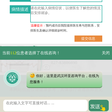
病情描述
温馨提示：
预约成功后我院值班医生将与您联系，安
排医生及确认详细就诊时间。
武汉市硚口区解放大道479号
当前
112
位患者选择了在线咨询！
关闭
免费电话：
027-83886690
你好，这里是武汉环亚咨询平台，在线为
Copyright 2023 武汉环亚中医白癜风医院
您服务！
本网站信息仅做健康参考，具体诊疗请遵医师意见
鄂公网安备 42010402000616号
鄂ICP备16003424号-5