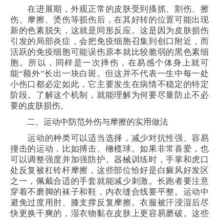
在进展期，外观正常的皮肤受到搔抓、割伤、擦
伤、摩擦、烫伤等损伤后，在其好转的位置可能出现
新的色素脱失，这就是同形反应。这是因为皮肤损伤
引发的局部炎症，会把免疫细胞召集到创口附近，而
活跃的免疫细胞可能误伤原本就比较脆弱的黑色素细
胞。所以，同样是一次摔伤，在易感个体身上就可
能“额外”长出一块白斑。但这并不代表一生中每一处
小伤口都必定如此，它主要发生在病情不稳定的特定
阶段。了解这个机制，就能理解为何要尽量防止不必
要的皮肤损伤。
二、运动中防范外伤与摩擦的实用做法
运动的种类可以适当选择，减少对抗性强、容易
撞击的运动，比如搏击、橄榄球。如果非常喜爱，也
可以调整强度并加强防护。器械训练时，手掌和虎口
处反复被杠铃杆摩擦，这些部位恰好是白癜风好发区
之一，佩戴合适的手套就能减少刺激。长跑者要注意
穿着不磨脚的袜子和鞋，内衣缝合线要平整。运动中
避免过度用肘、膝支撑反复摩擦。衣服被汗浸湿后尽
快更换干爽的，湿衣物黏在皮肤上更容易磨破。这些