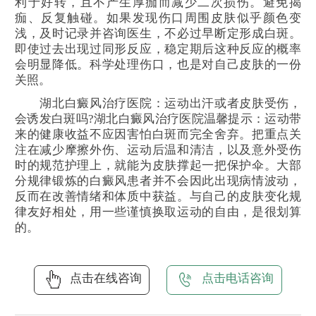
利于好转，且不产生厚痂而减少二次损伤。避免揭
痂、反复触碰。如果发现伤口周围皮肤似乎颜色变
浅，及时记录并咨询医生，不必过早断定形成白斑。
即使过去出现过同形反应，稳定期后这种反应的概率
会明显降低。科学处理伤口，也是对自己皮肤的一份
关照。
湖北白癜风治疗医院：运动出汗或者皮肤受伤，
会诱发白斑吗?湖北白癜风治疗医院温馨提示：运动带
来的健康收益不应因害怕白斑而完全舍弃。把重点关
注在减少摩擦外伤、运动后温和清洁，以及意外受伤
时的规范护理上，就能为皮肤撑起一把保护伞。大部
分规律锻炼的白癜风患者并不会因此出现病情波动，
反而在改善情绪和体质中获益。与自己的皮肤变化规
律友好相处，用一些谨慎换取运动的自由，是很划算
的。
点击在线咨询
点击电话咨询