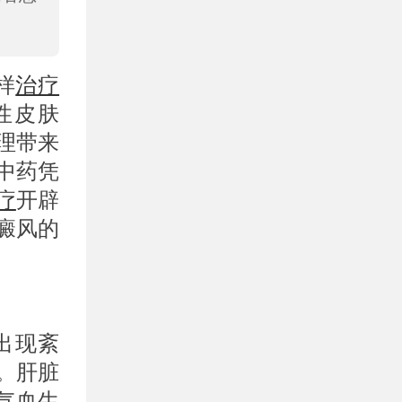
样
治疗
性皮肤
理带来
中药凭
疗
开辟
癜风的
。
出现紊
。肝脏
气血生