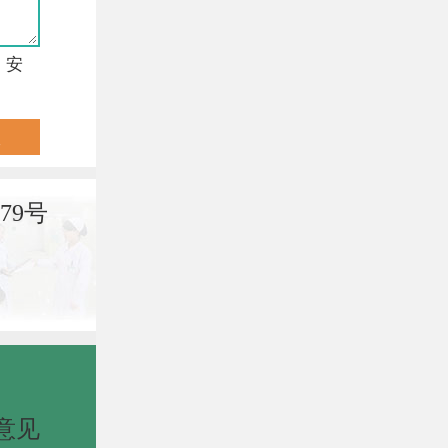
，安
79号
意见