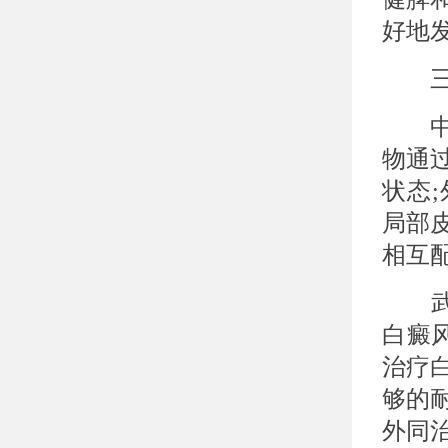
好地
三、
中药
物通
状态
局部
相互
武汉
白癜
治疗
够的
外同