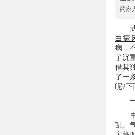
的家
武
白癜
病，
了沉
借其
了一
呢?
一、
中医
乱、
主藏