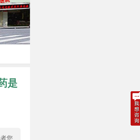
药是
或者您