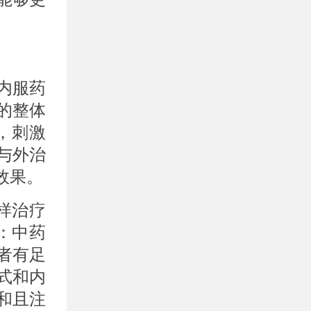
内服药
的整体
，刺激
与外治
效果。
样治疗
：中药
者有足
式和内
和且注