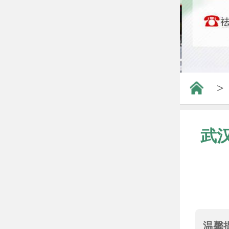
>
武
温馨