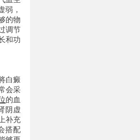
虚弱，
够的物
过调节
长和功
将白癜
常会采
位
的血
肾阴虚
上补充
会搭配
能够更