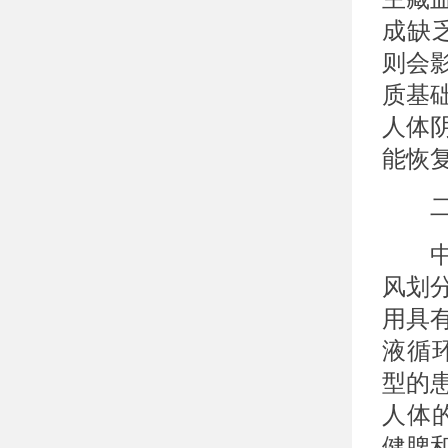
成缺
则会
质基
人体
能恢
二、
中医
风划
用具
液循
型的
人体
健脾