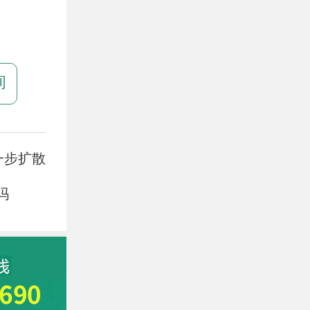
。
询
一步扩散
吗