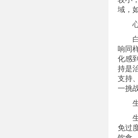
域，
心理
白癜
响同
化感
持是
支持
一挑
生活
生活
免过
饮食