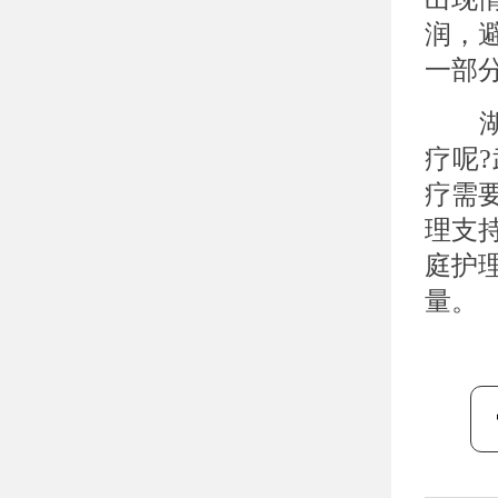
润，
一部
湖北
疗呢
疗需
理支
庭护
量。