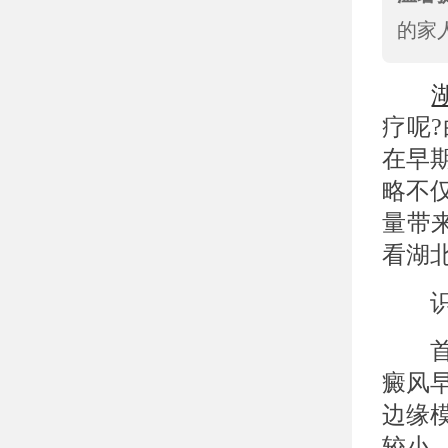
的家
疗呢
在早
略不
量带
看湖
识别
首先
癜风
边缘
较小