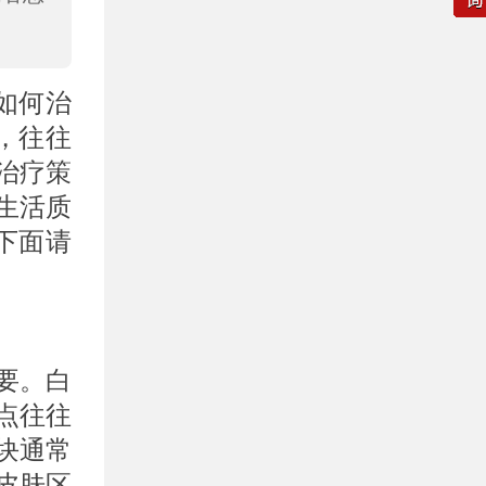
如何治
，往往
治疗策
生活质
下面请
要。白
点往往
块通常
皮肤区