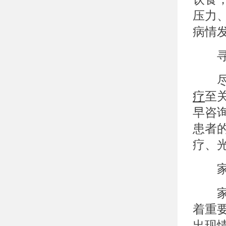
压力
病情
寻求
尽管
疗
至
早咨
患者
疗、
家庭
家庭
着重
出现