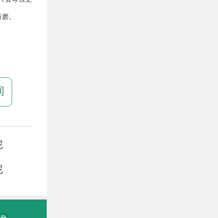
折磨。
询
呢
呢