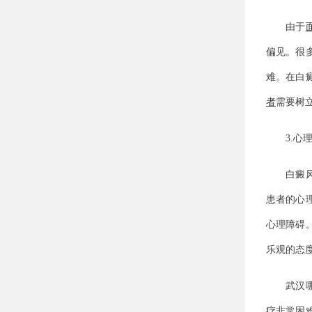
由于
偏见。很
难。在白
者
需要树
3.心理
白癜风是
患者的心
心理障碍
乐观的态
武汉哪家
疗
非常困