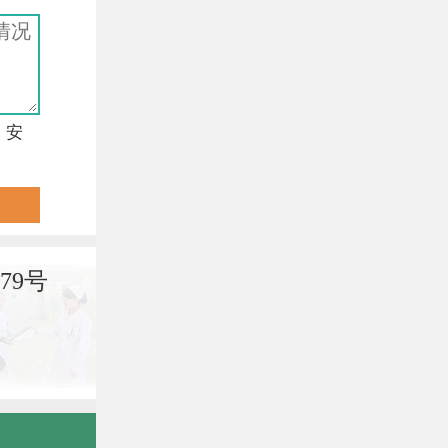
，安
79号