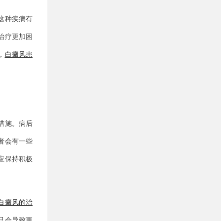
这种疾病有
治疗更加困
，
白癜风患
措施。病后
者会有一些
应保持积极
白癜风的治
只会导致更