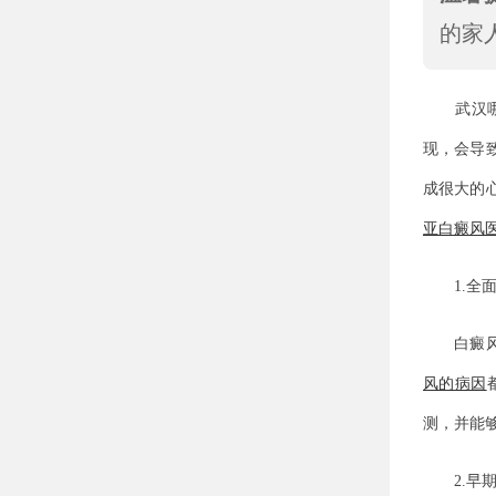
的家
武汉哪
现，会导
成很大的
亚白癜风
1.全面
白癜风有
风的病因
测，并能
2.早期