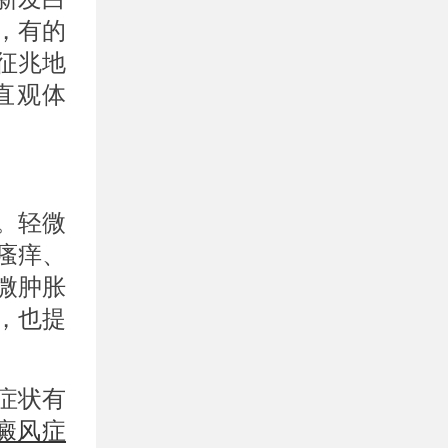
，有的
征兆地
直观体
。轻微
瘙痒、
微肿胀
，也提
症状有
癜风症