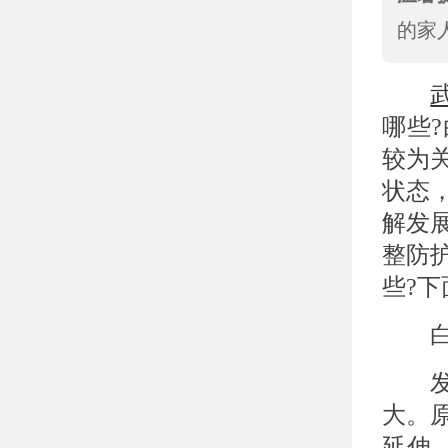
的家
哪些
较为
状态
解发
整防
些?
白斑
发展
大。
延伸