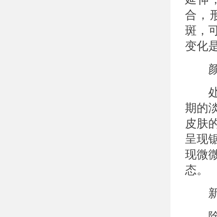
合，
斑，
变化
颜色
处于
期的
皮肤
呈现
现微
态。
新发
除了