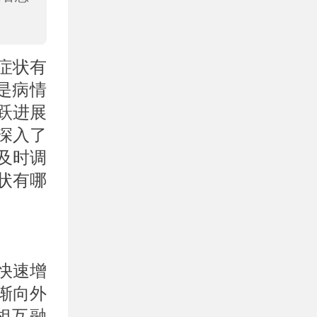
症状有
是病情
跃进展
深入了
及时调
状有哪
快速增
渐向外
相互融