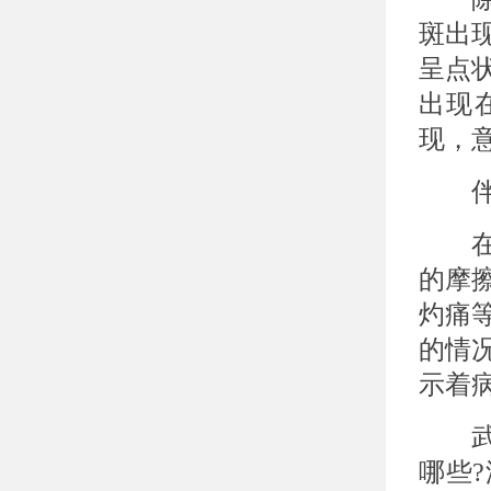
斑出
呈点
出现
现，
伴随
在
的摩
灼痛
的情
示着
武汉
哪些