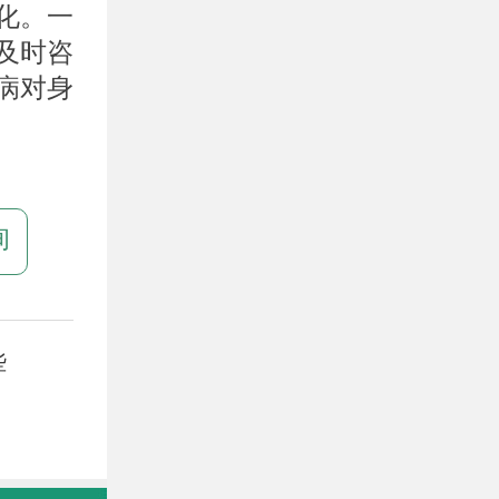
化。一
及时咨
病对身
询
些