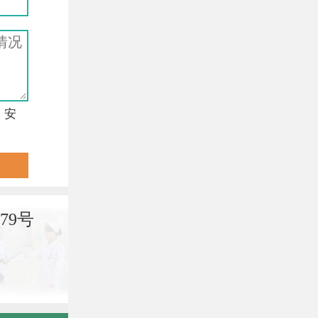
，安
79号