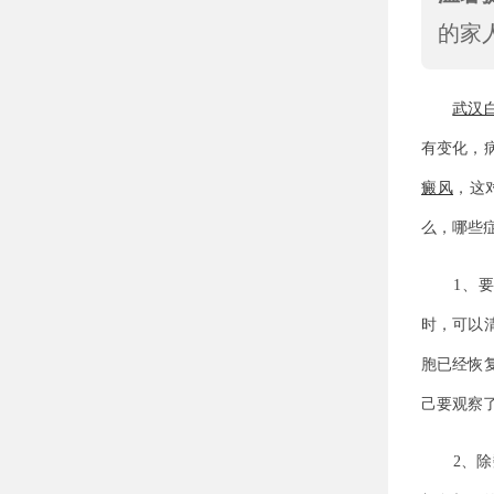
的家
武汉
有变化，
癜风
，这
么，哪些
1、要看
时，可以
胞已经恢
己要观察
2、除数