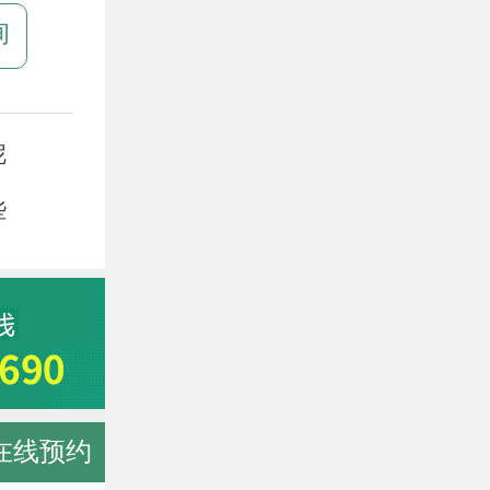
询
呢
些
在线预约