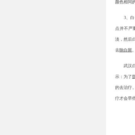
颜色相同
3、白色
点并不严
淡，然后
去
除白斑
武汉白癜
示：为了
的去治疗
疗才会早