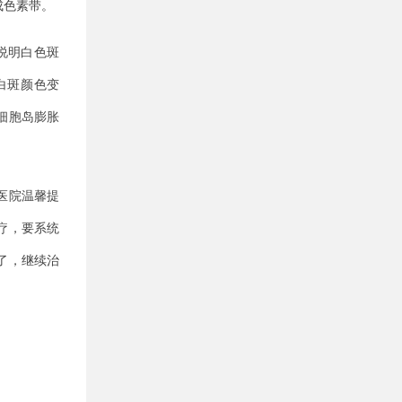
成色素带。
说明白色斑
白斑颜色变
细胞岛膨胀
医院温馨提
疗，要系统
了，继续治