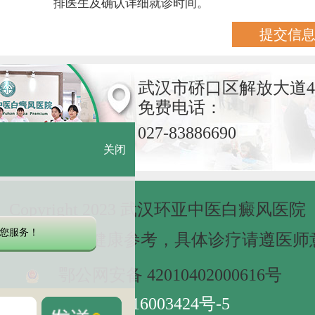
排医生及确认详细就诊时间。
武汉市硚口区解放大道4
免费电话：
027-83886690
关闭
Copyright 2023 武汉环亚中医白癜风医院
您服务！
网站信息仅做健康参考，具体诊疗请遵医师
鄂公网安备 42010402000616号
鄂ICP备16003424号-5