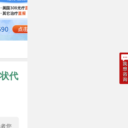
状代
或者您