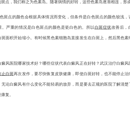
的斑点，我们称之为色素岛。随著病情的好转，这些色素岛逐渐相连，形
斑点的颜色会根据具体情况而变化，但条件是白色斑点的颜色较浅，
重。严重的情况是白色斑点的颜色是瓷白色的。所以
白斑症状
改善后，
白斑面积开始缩小。有时候黑色素细胞岛直接发生在白斑上，然后黑色素
。
风医院哪家技术好？哪些症状代表白癜风正在好转？武汉治疗白癜风
防止白斑
再次发作，要尽快恢复皮肤健康，即使白斑好转，也不能停止治
。无论白癜风有什么变化不能轻易的放弃，而是要去正规的医院了解清楚
些康复。