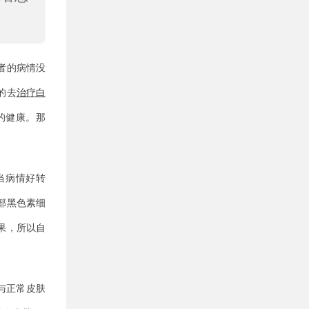
者的病情没
的去
治疗白
的健康。那
当病情好转
部黑色素细
果，所以自
与正常皮肤