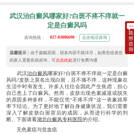
武汉治白癜风哪家好?白斑不疼不痒就一
定是白癜风吗
027-83886690
咨询热线：
点击电话咨询
温馨提示：
由于篇幅原因，很多内容不能详尽，如果您或者您
的家人需要疾病咨询，可
点击此处
进行免费沟通
武汉
治白癜风
哪家好?白斑不疼不痒就一定是白癜
风吗?皮肤上莫名出现白斑，且不痛不痒，这种现象在
生活中时有发生。许多人往往会因此产生焦虑，担心
自己患上了白癜风。然而，皮肤出现色素减退或脱失
的原因多种多样，不能仅凭“不疼不痒”这一表象就草
率下结论。为了更好地了解自身健康状况，我们需要
深入了解皮肤白斑背后的成因，从而进行科学的判
断。下面请看
湖北白癜风专科医院
的介绍。
无色素痣与贫血痣