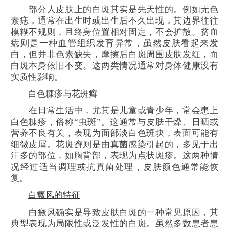
部分人皮肤上的白斑其实是先天性的。例如无色
素痣，通常在出生时或出生后不久出现，其边界往往
模糊不规则，且终身位置相对固定，不会扩散。贫血
痣则是一种血管组织发育异常，虽然皮肤看起来发
白，但并非色素缺失，摩擦后白斑周围皮肤发红，而
白斑本身依旧不变。这两类情况通常对身体健康没有
实质性影响。
白色糠疹与花斑癣
在日常生活中，尤其是儿童或青少年，常会患上
白色糠疹，俗称“虫斑”。这通常与皮肤干燥、日晒或
营养不良有关，表现为面部淡白色斑块，表面可能有
细微皮屑。花斑癣则是由真菌感染引起的，多见于出
汗多的部位，如胸背部，表现为点状斑疹。这两种情
况经过适当调理或抗真菌处理，皮肤颜色通常能恢
复。
白癜风的特征
白癜风确实是导致皮肤白斑的一种常见原因，其
典型表现为局限性或泛发性的白斑。虽然多数患者患