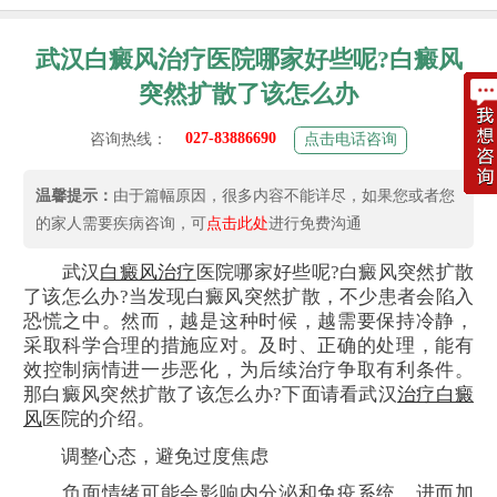
武汉白癜风治疗医院哪家好些呢?白癜风
突然扩散了该怎么办
027-83886690
咨询热线：
点击电话咨询
温馨提示：
由于篇幅原因，很多内容不能详尽，如果您或者您
的家人需要疾病咨询，可
点击此处
进行免费沟通
武汉
白癜风治疗
医院哪家好些呢?白癜风突然扩散
了该怎么办?当发现白癜风突然扩散，不少患者会陷入
恐慌之中。然而，越是这种时候，越需要保持冷静，
采取科学合理的措施应对。及时、正确的处理，能有
效控制病情进一步恶化，为后续治疗争取有利条件。
那白癜风突然扩散了该怎么办?下面请看武汉
治疗白癜
风
医院的介绍。
调整心态，避免过度焦虑
负面情绪可能会影响内分泌和免疫系统，进而加