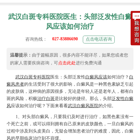
武汉白斑专科医院医生：头部泛发性白癜
风应该如何治疗
027-83886690
咨询热线：
点击电话咨询
温馨提示：
由于篇幅原因，很多内容不能详尽，如果您或者您
的家人需要疾病咨询，可
点击此处
进行免费沟通
武汉白斑专科医院
医生：头部泛发性
白癜风应该
如何治疗？
白
癜风患者
的生活受到了很大的影响，白癜风是一种黑色素缺乏引起
的皮肤病，这种病的原因很多，无论是年轻人还是老年人，都有白
斑的风险，积极
治疗白斑
是比较好的捷径。那么，头部
泛发性白癜
风
应该如何治疗呢？下面来看看
武汉白癜风医院
的介绍。
1、对头部白癜风，只要我们及时进行治疗，如黑色素没有一
个死亡之前，或可以得到拥有自己原来的皮肤颜色，一旦白癜风的
过程中涉及到头皮美白，无疑会增加患者治疗的难度，因此，白癜
风的早期临床治疗刻不容缓。