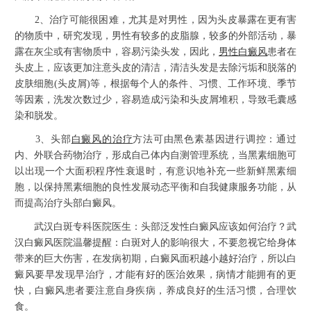
2、治疗可能很困难，尤其是对男性，因为头皮暴露在更有害
的物质中，研究发现，男性有较多的皮脂腺，较多的外部活动，暴
露在灰尘或有害物质中，容易污染头发，因此，
男性白癜风
患者在
头皮上，应该更加注意头皮的清洁，清洁头发是去除污垢和脱落的
皮肤细胞(头皮屑)等，根据每个人的条件、习惯、工作环境、季节
等因素，洗发次数过少，容易造成污染和头皮屑堆积，导致毛囊感
染和脱发。
3、头部
白癜风的治疗
方法可由黑色素基因进行调控：通过
内、外联合药物治疗，形成自己体内自测管理系统，当黑素细胞可
以出现一个大面积程序性衰退时，有意识地补充一些新鲜黑素细
胞，以保持黑素细胞的良性发展动态平衡和自我健康服务功能，从
而提高治疗头部白癜风。
武汉白斑专科医院医生：头部泛发性白癜风应该如何治疗？武
汉白癜风医院温馨提醒：白斑对人的影响很大，不要忽视它给身体
带来的巨大伤害，在发病初期，白癜风面积越小越好治疗，所以白
癜风要早发现早治疗，才能有好的医治效果，病情才能拥有的更
快，白癜风患者要注意自身疾病，养成良好的生活习惯，合理饮
食。