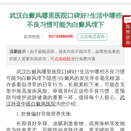
武汉白癜风哪里医院口碑好?生活中哪些
不良习惯可能为白癜风埋下
027-83886690
咨询热线：
点击电话咨询
温馨提示：
由于篇幅原因，很多内容不能详尽，如果您或者您
的家人需要疾病咨询，可
点击此处
进行免费沟通
武汉白癜风哪里医院口碑好?生活中哪些不良习惯
可能为白癜风埋下隐患?白癜风的发生并非毫无根源，
许多看似寻常的日常行为，长期累积下来，可能在无
形中推高发病风险。审视并纠正这些不良习惯，是预
防与维护皮肤健康的重要一环，值得每个人留心。
武
汉环亚中医白癜风医院
为您介绍。
1. 饮食偏好导致营养失衡
长期喜好辛辣、油腻刺激食物，或将海鲜等发物
作为饮食常态，可能扰动皮肤代谢。更关键的是，挑