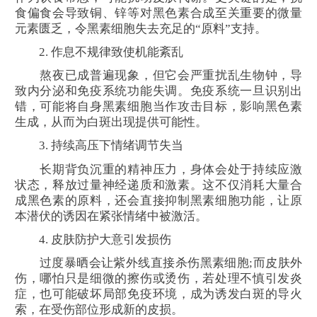
食偏食会导致铜、锌等对黑色素合成至关重要的微量
元素匮乏，令黑素细胞失去充足的“原料”支持。
2. 作息不规律致使机能紊乱
熬夜已成普遍现象，但它会严重扰乱生物钟，导
致内分泌和免疫系统功能失调。免疫系统一旦识别出
错，可能将自身黑素细胞当作攻击目标，影响黑色素
生成，从而为白斑出现提供可能性。
3. 持续高压下情绪调节失当
长期背负沉重的精神压力，身体会处于持续应激
状态，释放过量神经递质和激素。这不仅消耗大量合
成黑色素的原料，还会直接抑制黑素细胞功能，让原
本潜伏的诱因在紧张情绪中被激活。
4. 皮肤防护大意引发损伤
过度暴晒会让紫外线直接杀伤黑素细胞;而皮肤外
伤，哪怕只是细微的擦伤或烫伤，若处理不慎引发炎
症，也可能破坏局部免疫环境，成为诱发白斑的导火
索，在受伤部位形成新的皮损。